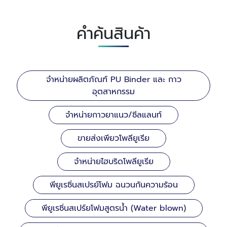
คำค้นสินค้า
จำหน่ายผลิตภัณฑ์ PU Binder และ กาว
อุตสาหกรรม
จำหน่ายกาวยาแนว/ซีลแลนท์
ขายส่งเพียวโพลียูเรีย
จำหน่ายไฮบริดโพลียูเรีย
พียูเรซิ่นสเปรย์โฟม ฉนวนกันความร้อน
พียูเรซิ่นสเปร์ยโฟมสูตรน้ำ (Water blown)