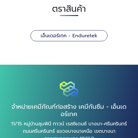
ตราสินค้า
เอ็นเดอร์เทค - Enduretek
จำหน่ายเคมีภัณฑ์ก่อสร้าง เคมีกันซึม - เอ็นเด
อร์เทค
11/15 หมู่บ้านลุมพินี ทาวน์ เรสซิเดนซ์ บางนา-ศรีนครินทร์
ถนนศรีนครินทร์ แขวงบางนาเหนือ เขตบางนา