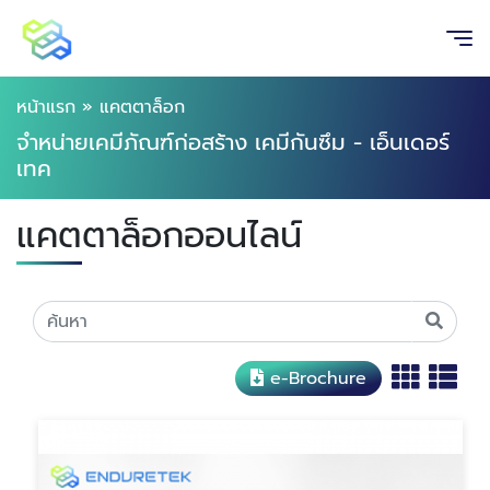
หน้าแรก
»
แคตตาล็อก
จำหน่ายเคมีภัณฑ์ก่อสร้าง เคมีกันซึม - เอ็นเดอร์
เทค
แคตตาล็อกออนไลน์
e-Brochure