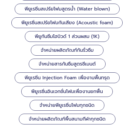
พียูเรซิ่นสเปร์ยโฟมสูตรน้ำ (Water blown)
พียูเรซิ่นสเปร์ยโฟมกันเสียง (Acoustic foam)
พียูกันซึมไฮบิวด์ 1 ส่วนผสม (1K)
จำหน่ายผลิตภัณฑ์กันรั่วซึม
จำหน่ายสารกันซึมสูตรซีเมนต์
พียูเรซิ่น Injection Foam เพื่องานพื้นทรุด
พียูเรซิ่นอินเจกชั่นโฟมเพื่องานยกพื้น
จำหน่ายพียูเรซิ่นโฟมทุกชนิด
จำหน่ายผลิตภัณฑ์พื้นสนามกีฬาทุกชนิด