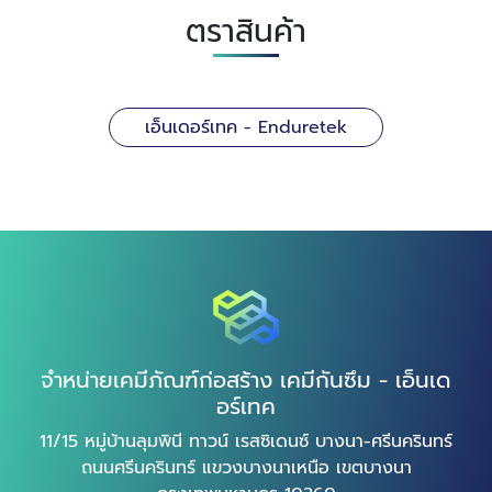
ตราสินค้า
เอ็นเดอร์เทค - Enduretek
จำหน่ายเคมีภัณฑ์ก่อสร้าง เคมีกันซึม - เอ็นเด
อร์เทค
11/15 หมู่บ้านลุมพินี ทาวน์ เรสซิเดนซ์ บางนา-ศรีนครินทร์
ถนนศรีนครินทร์ แขวงบางนาเหนือ เขตบางนา