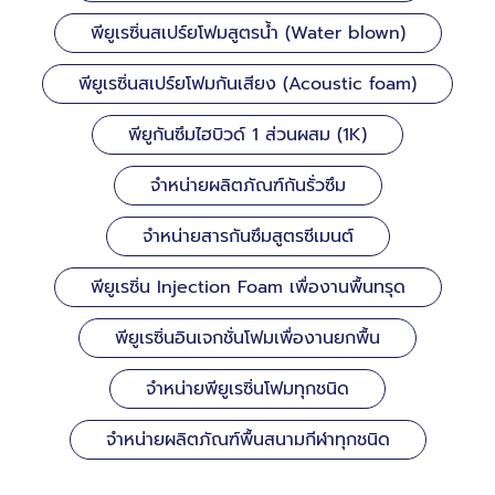
พียูเรซิ่นสเปร์ยโฟมสูตรน้ำ (Water blown)
พียูเรซิ่นสเปร์ยโฟมกันเสียง (Acoustic foam)
พียูกันซึมไฮบิวด์ 1 ส่วนผสม (1K)
จำหน่ายผลิตภัณฑ์กันรั่วซึม
จำหน่ายสารกันซึมสูตรซีเมนต์
พียูเรซิ่น Injection Foam เพื่องานพื้นทรุด
พียูเรซิ่นอินเจกชั่นโฟมเพื่องานยกพื้น
จำหน่ายพียูเรซิ่นโฟมทุกชนิด
จำหน่ายผลิตภัณฑ์พื้นสนามกีฬาทุกชนิด