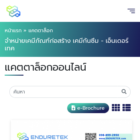
หน้าแรก
»
แคตตาล็อก
จำหน่ายเคมีภัณฑ์ก่อสร้าง เคมีกันซึม - เอ็นเดอร์
เทค
แคตตาล็อกออนไลน์
e-Brochure