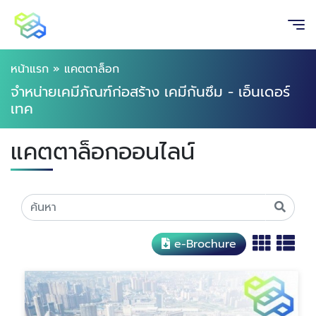
หน้าแรก
»
แคตตาล็อก
จำหน่ายเคมีภัณฑ์ก่อสร้าง เคมีกันซึม - เอ็นเดอร์
เทค
แคตตาล็อกออนไลน์
e-Brochure