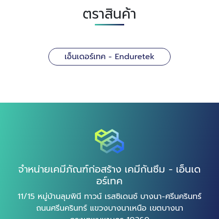
ตราสินค้า
เอ็นเดอร์เทค - Enduretek
จำหน่ายเคมีภัณฑ์ก่อสร้าง เคมีกันซึม - เอ็นเด
อร์เทค
11/15 หมู่บ้านลุมพินี ทาวน์ เรสซิเดนซ์ บางนา-ศรีนครินทร์
ถนนศรีนครินทร์ แขวงบางนาเหนือ เขตบางนา