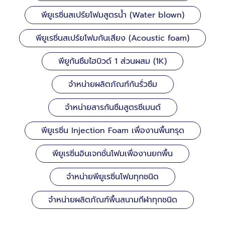
พียูเรซิ่นสเปร์ยโฟมสูตรน้ำ (Water blown)
พียูเรซิ่นสเปร์ยโฟมกันเสียง (Acoustic foam)
พียูกันซึมไฮบิวด์ 1 ส่วนผสม (1K)
จำหน่ายผลิตภัณฑ์กันรั่วซึม
จำหน่ายสารกันซึมสูตรซีเมนต์
พียูเรซิ่น Injection Foam เพื่องานพื้นทรุด
พียูเรซิ่นอินเจกชั่นโฟมเพื่องานยกพื้น
จำหน่ายพียูเรซิ่นโฟมทุกชนิด
จำหน่ายผลิตภัณฑ์พื้นสนามกีฬาทุกชนิด