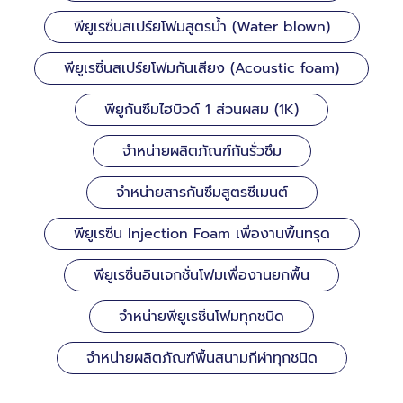
พียูเรซิ่นสเปร์ยโฟมสูตรน้ำ (Water blown)
พียูเรซิ่นสเปร์ยโฟมกันเสียง (Acoustic foam)
พียูกันซึมไฮบิวด์ 1 ส่วนผสม (1K)
จำหน่ายผลิตภัณฑ์กันรั่วซึม
จำหน่ายสารกันซึมสูตรซีเมนต์
พียูเรซิ่น Injection Foam เพื่องานพื้นทรุด
พียูเรซิ่นอินเจกชั่นโฟมเพื่องานยกพื้น
จำหน่ายพียูเรซิ่นโฟมทุกชนิด
จำหน่ายผลิตภัณฑ์พื้นสนามกีฬาทุกชนิด