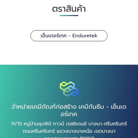
ตราสินค้า
เอ็นเดอร์เทค - Enduretek
จำหน่ายเคมีภัณฑ์ก่อสร้าง เคมีกันซึม - เอ็นเด
อร์เทค
11/15 หมู่บ้านลุมพินี ทาวน์ เรสซิเดนซ์ บางนา-ศรีนครินทร์
ถนนศรีนครินทร์ แขวงบางนาเหนือ เขตบางนา