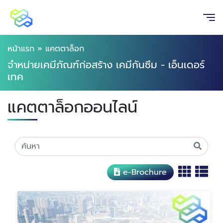
หน้าแรก
»
แคตตาล็อก
จำหน่ายเคมีภัณฑ์ก่อสร้าง เคมีกันซึม - เอ็นเดอร์
เทค
แคตตาล็อกออนไลน์
e-Brochure