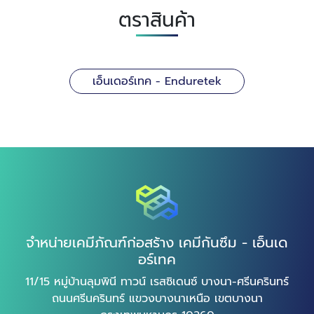
ตราสินค้า
เอ็นเดอร์เทค - Enduretek
จำหน่ายเคมีภัณฑ์ก่อสร้าง เคมีกันซึม - เอ็นเด
อร์เทค
11/15 หมู่บ้านลุมพินี ทาวน์ เรสซิเดนซ์ บางนา-ศรีนครินทร์
ถนนศรีนครินทร์ แขวงบางนาเหนือ เขตบางนา