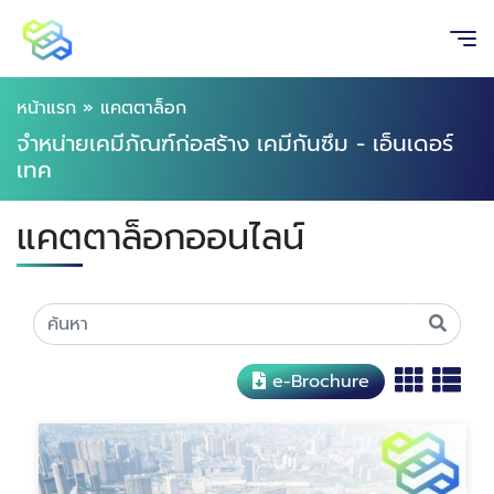
หน้าแรก
»
แคตตาล็อก
จำหน่ายเคมีภัณฑ์ก่อสร้าง เคมีกันซึม - เอ็นเดอร์
เทค
แคตตาล็อกออนไลน์
e-Brochure