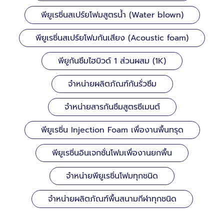
พียูเรซิ่นสเปร์ยโฟมสูตรน้ำ (Water blown)
พียูเรซิ่นสเปร์ยโฟมกันเสียง (Acoustic foam)
พียูกันซึมไฮบิวด์ 1 ส่วนผสม (1K)
จำหน่ายผลิตภัณฑ์กันรั่วซึม
จำหน่ายสารกันซึมสูตรซีเมนต์
พียูเรซิ่น Injection Foam เพื่องานพื้นทรุด
พียูเรซิ่นอินเจกชั่นโฟมเพื่องานยกพื้น
จำหน่ายพียูเรซิ่นโฟมทุกชนิด
จำหน่ายผลิตภัณฑ์พื้นสนามกีฬาทุกชนิด