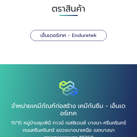
ตราสินค้า
เอ็นเดอร์เทค - Enduretek
จำหน่ายเคมีภัณฑ์ก่อสร้าง เคมีกันซึม - เอ็นเด
อร์เทค
11/15 หมู่บ้านลุมพินี ทาวน์ เรสซิเดนซ์ บางนา-ศรีนครินทร์
ถนนศรีนครินทร์ แขวงบางนาเหนือ เขตบางนา