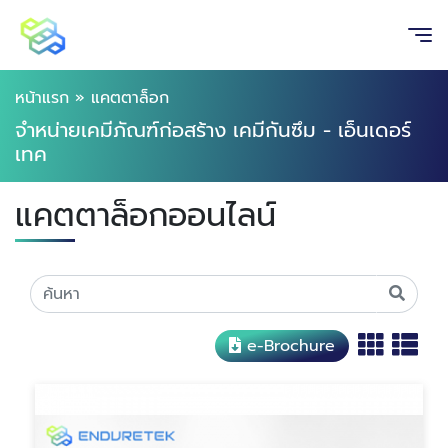
หน้าแรก
»
แคตตาล็อก
จำหน่ายเคมีภัณฑ์ก่อสร้าง เคมีกันซึม - เอ็นเดอร์
เทค
แคตตาล็อกออนไลน์
e-Brochure