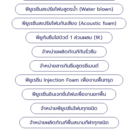
พียูเรซิ่นสเปร์ยโฟมสูตรน้ำ (Water blown)
พียูเรซิ่นสเปร์ยโฟมกันเสียง (Acoustic foam)
พียูกันซึมไฮบิวด์ 1 ส่วนผสม (1K)
จำหน่ายผลิตภัณฑ์กันรั่วซึม
จำหน่ายสารกันซึมสูตรซีเมนต์
พียูเรซิ่น Injection Foam เพื่องานพื้นทรุด
พียูเรซิ่นอินเจกชั่นโฟมเพื่องานยกพื้น
จำหน่ายพียูเรซิ่นโฟมทุกชนิด
จำหน่ายผลิตภัณฑ์พื้นสนามกีฬาทุกชนิด