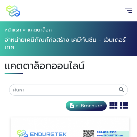
หน้าแรก
»
แคตตาล็อก
จำหน่ายเคมีภัณฑ์ก่อสร้าง เคมีกันซึม - เอ็นเดอร์
เทค
แคตตาล็อกออนไลน์
e-Brochure