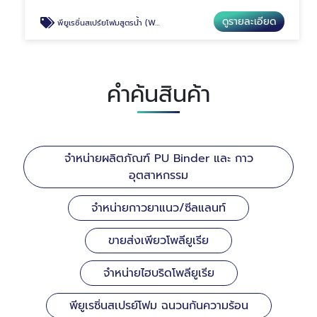
ดูรายละเอียด
พียูเรซิ่นสเปร์ยโฟมสูตรน้ำ (Water blown)
คำค้นสินค้า
จำหน่ายผลิตภัณฑ์ PU Binder และ กาว
อุตสาหกรรม
จำหน่ายกาวยาแนว/ซีลแลนท์
ขายส่งเพียวโพลียูเรีย
จำหน่ายไฮบริดโพลียูเรีย
พียูเรซิ่นสเปรย์โฟม ฉนวนกันความร้อน