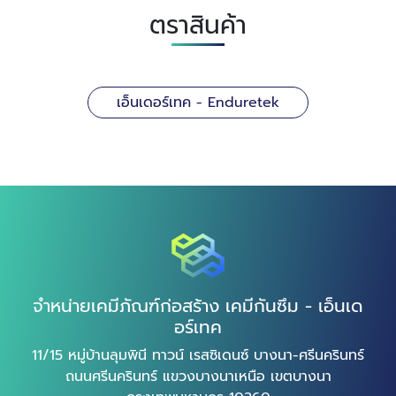
ตราสินค้า
เอ็นเดอร์เทค - Enduretek
จำหน่ายเคมีภัณฑ์ก่อสร้าง เคมีกันซึม - เอ็นเด
อร์เทค
11/15 หมู่บ้านลุมพินี ทาวน์ เรสซิเดนซ์ บางนา-ศรีนครินทร์
ถนนศรีนครินทร์ แขวงบางนาเหนือ เขตบางนา