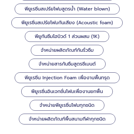
พียูเรซิ่นสเปร์ยโฟมสูตรน้ำ (Water blown)
พียูเรซิ่นสเปร์ยโฟมกันเสียง (Acoustic foam)
พียูกันซึมไฮบิวด์ 1 ส่วนผสม (1K)
จำหน่ายผลิตภัณฑ์กันรั่วซึม
จำหน่ายสารกันซึมสูตรซีเมนต์
พียูเรซิ่น Injection Foam เพื่องานพื้นทรุด
พียูเรซิ่นอินเจกชั่นโฟมเพื่องานยกพื้น
จำหน่ายพียูเรซิ่นโฟมทุกชนิด
จำหน่ายผลิตภัณฑ์พื้นสนามกีฬาทุกชนิด