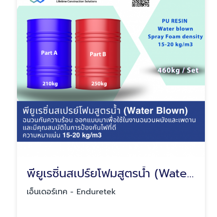
พียูเรซิ่นสเปร์ยโฟมสูตรน้ำ (Water blown)
เอ็นเดอร์เทค - Enduretek